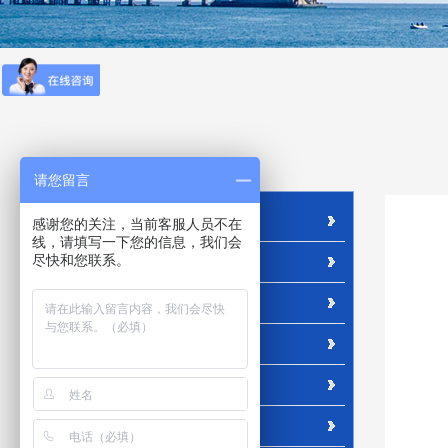
请您留言
隔膜式气压罐
感谢您的关注，当前客服人员不在
线，请填写一下您的信息，我们会
尽快和您联系。
压差开关
压差表
水流开关
压力开关
红油压差计